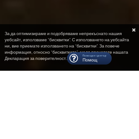
За да оптимизираме и подобряваме непрекъснато нашия
уебсайт, използваме “бисквитки”. С използването на уебсайта
ни, вие приемате използването на “бисквитки”. За повече
информация, относно “бисквитките”, моля прочетете нашата
Помощен център
Декларация за поверителност.
Защита на данните
.
Помощ
Close