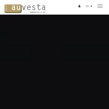
BG
ПЛАН ЗА СПЕСТЯВАНЕ
3 варианта
Услуги
БЛАГОРОДНИ МЕТАЛИ
Злато
Сребро
Платина
Паладий
Монети
Кюлчета "Good Delivery"
Развитие на стойността